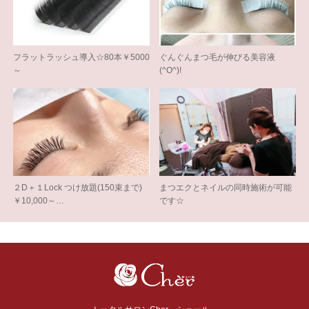
フラットラッシュ導入☆80本￥5000
ぐんぐんまつ毛が伸びる美容液
～
(^O^)!
２D＋１Lock つけ放題(150束まで)
まつエクとネイルの同時施術が可能
￥10,000～…
です☆