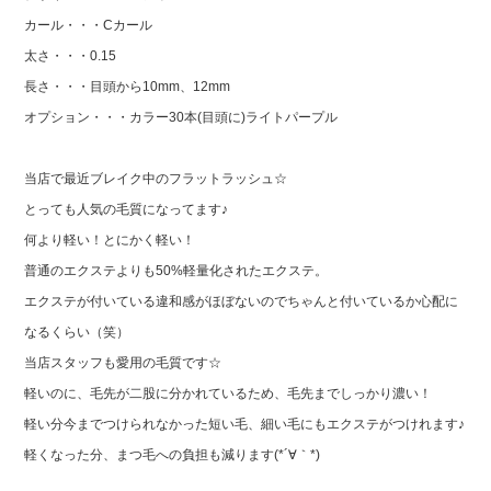
カール・・・Cカール
太さ・・・0.15
長さ・・・目頭から10mm、12mm
オプション・・・カラー30本(目頭に)ライトパープル
当店で最近ブレイク中のフラットラッシュ☆
とっても人気の毛質になってます♪
何より軽い！とにかく軽い！
普通のエクステよりも50%軽量化されたエクステ。
エクステが付いている違和感がほぼないのでちゃんと付いているか心配に
なるくらい（笑）
当店スタッフも愛用の毛質です☆
軽いのに、毛先が二股に分かれているため、毛先までしっかり濃い！
軽い分今までつけられなかった短い毛、細い毛にもエクステがつけれます♪
軽くなった分、まつ毛への負担も減ります(*´∀｀*)